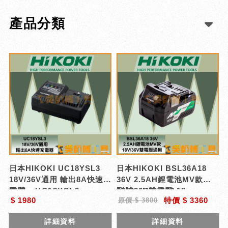
產品分類
日本HIKOKI UC18YSL3
日本HIKOKI BSL36A18
18V/36V通用 輸出8A快速充
36V 2.5AH鋰電池MV款
電器
型號 : UC18YSL3
18V/36V雙電壓
型號 : BSL36A18
$ 1980
特價 $ 3360
原價 $ 3800
詳細資料
詳細資料