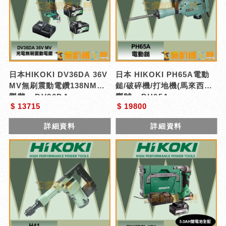
日本HIKOKI DV36DA 36V
日本 HIKOKI PH65A電動
MV無刷震動電鑽138NM大
鎚/破碎機/打地機(馬來西亞
扭力
型號 : DV36DA
廠)
型號 : PH65A
$ 13715
$ 19800
詳細資料
詳細資料