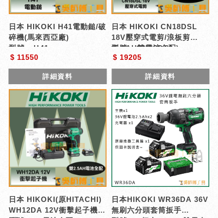
日本 HIKOKI H41電動鎚/破
日本 HIKOKI CN18DSL
碎機(馬來西亞廠)
18V壓穿式電剪/浪板剪
型號 : H41
(5.0AH雙電池全配)
型號 : CN18DSL
$ 11550
$ 19205
詳細資料
詳細資料
日本 HIKOKI(原HITACHI)
日本HIKOKI WR36DA 36V
WH12DA 12V衝擊起子機
無刷六分頭套筒扳手