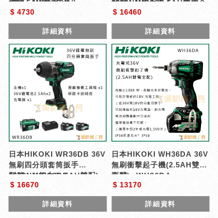
(雙2.5AH電池全配)
型號 : WH12DA
1800NM扭力(2.5AH雙電全
型號 : WR36DA
$ 4730
$ 16460
配)
詳細資料
詳細資料
日本HIKOKI WR36DB 36V
日本HIKOKI WH36DA 36V
無刷四分頭套筒扳手
無刷衝擊起子機(2.5AH雙電
1650NM扭力(2.5AH雙配)
型號 : WR36DB
全配)
型號 : WH36DA
$ 16670
$ 13170
詳細資料
詳細資料