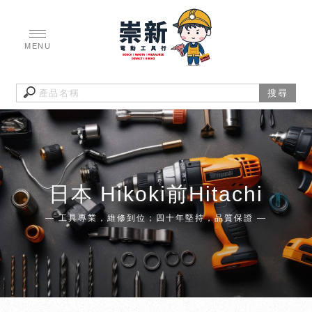
日本 Hikoki前Hitachi