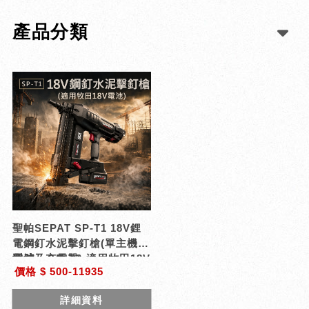
產品分類
聖帕SEPAT SP-T1 18V鋰
電鋼釘水泥擊釘槍(單主機無
電池及充電器) 適用牧田18V
型號 : SP-T1
價格 $ 500-11935
電池
詳細資料