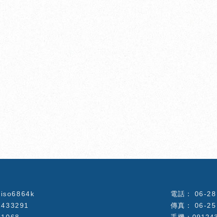
iso6864k
06-2
2433291
06-2