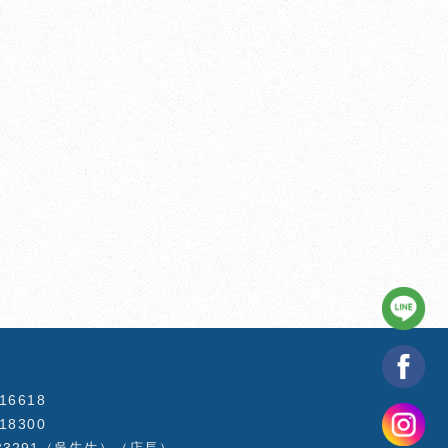
816618
518300