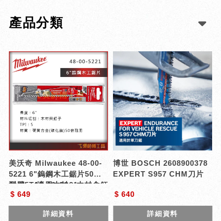
產品分類
美沃奇 Milwaukee 48-00-
博世 BOSCH 2608900378
5221 6"鎢鋼木工鋸片50倍
EXPERT S957 CHM刀片
耐用5T(適用木材、木材含釘
型號 : 48-00-5221
$ 649
$ 640
子)
詳細資料
詳細資料