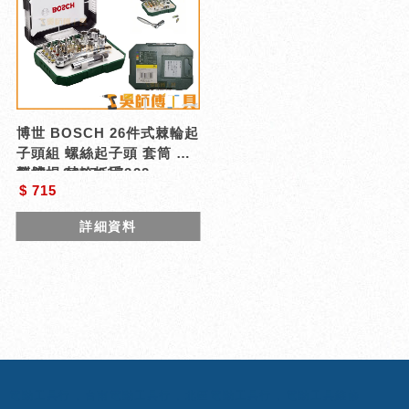
博世 BOSCH 26件式棘輪起
子頭組 螺絲起子頭 套筒 套
筒接桿 棘輪扳手
型號 : 2607017322
$ 715
詳細資料
電動工具行
台南電動工具行
北區電動工具行
電動工具維修