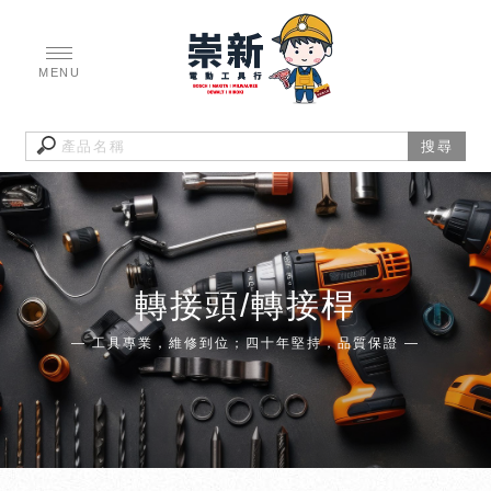
轉接頭/轉接桿