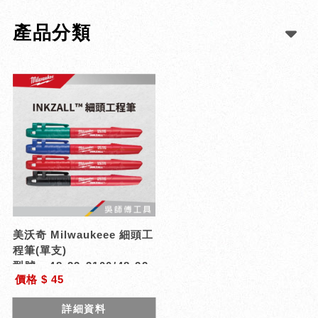
產品分類
美沃奇 Milwaukeee 細頭工
程筆(單支)
型號 : 48-22-3100/48-22-
價格 $ 45
3170/48-22-3180/48-22-
3190
詳細資料