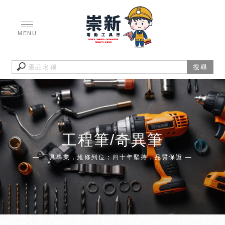
工程筆/奇異筆