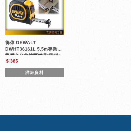
得偉 DEWALT
DWHT36161L 5.5m專業級
橡膠全公分雙面捲尺(附磁)
型號 : DWHT36161L
$ 385
詳細資料
電動工具行
台南電動工具行
北區電動工具行
電動工具維修