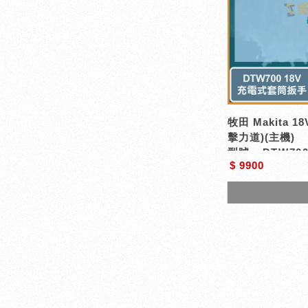
牧田 Makita
擊力道)(主機)
型號 : DTW70
$ 9900