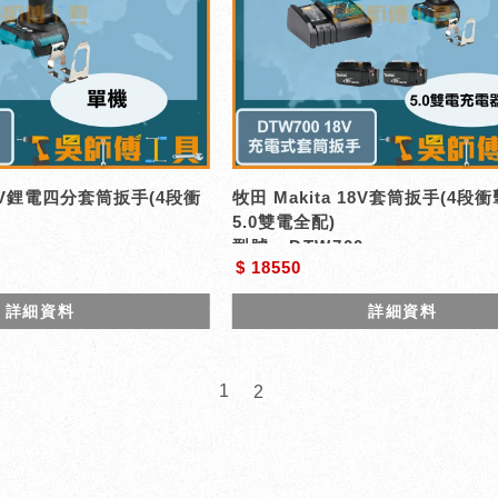
 18V鋰電四分套筒扳手(4段衝
牧田 Makita 18V套筒扳手(4段衝
5.0雙電全配)
0
型號 : DTW700
$ 18550
詳細資料
詳細資料
1
2