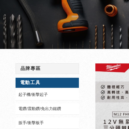
品牌專區
電動工具
起子機/衝擊起子
電鑽/震動鑽/免出力鎚鑽
扳手/衝擊板手