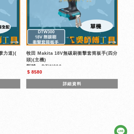
擊力道)(
牧田 Makita 18V無碳刷衝擊套筒板手(四分
頭)(主機)
型號 : DTW300
$ 8580
詳細資料