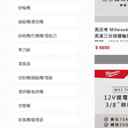
砂輪機
線鋸機/磨切機
美沃奇 Milwauk
砂紙機/打蠟機/電鉋刀
高速三分頭棘輪扳
型號 : M12 FH
$ 6600
軍刀鋸
電風扇
切割機/圓鋸機/電鋸
電焊機/氬焊機
空壓機
吹風機/吸塵器