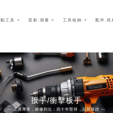
電動工具
雷射.測量
工具收納
配件.耗
扳手/衝擊板手