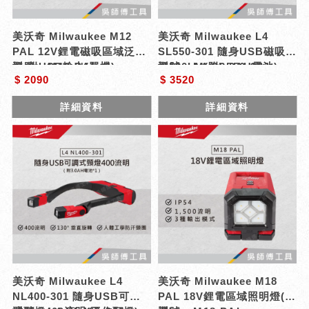
美沃奇 Milwaukee M12
美沃奇 Milwaukee L4
PAL 12V鋰電磁吸區域泛光
SL550-301 隨身USB磁吸棒
燈-附USB輸出(單機)
型號 : M12 PAL
燈500LM(附3.0AH電池)
型號 : L4 SL550-301
$ 2090
$ 3520
詳細資料
詳細資料
美沃奇 Milwaukee L4
美沃奇 Milwaukee M18
NL400-301 隨身USB可調
PAL 18V鋰電區域照明燈(單