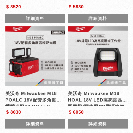
式頸燈400流明(工作頸燈)
型號 : L4 NL400-301
機)
型號 : M18 PAL
$ 3520
$ 5830
詳細資料
詳細資料
美沃奇 Milwaukee M18
美沃奇 Milwaukee M18
POALC 18V配套多角度區
HOAL 18V LED高亮度區域
域泛光燈
型號 : M18 POALC
工作燈-可使用AC電源線供
型號 : M18 HOAL
$ 8030
$ 6050
電(單機)
詳細資料
詳細資料