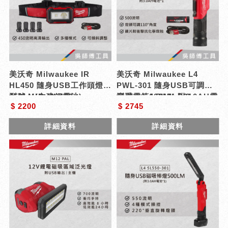
美沃奇 Milwaukee IR
美沃奇 Milwaukee L4
HL450 隨身USB工作頭燈
PWL-301 隨身USB可調角
450LM(內建鋰電池)
型號 : IR HL450
度手電筒400LM 附3.0AH電
型號 : L4 PWL-301
$ 2200
$ 2745
池*1
詳細資料
詳細資料