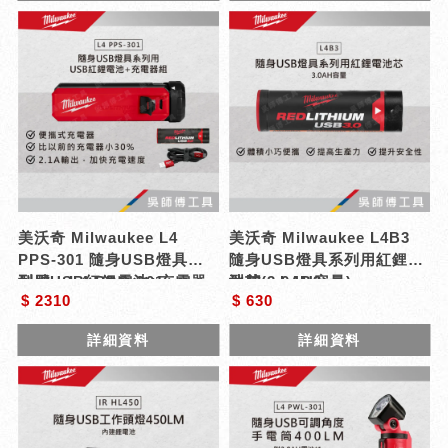
美沃奇 Milwaukee L4
美沃奇 Milwaukee L4B3
PPS-301 隨身USB燈具系
隨身USB燈具系列用紅鋰電
列用USB紅鋰電池+充電器
型號 : L4 PPS-301
池芯(3.0AH容量)
型號 : L4B3
$ 2310
$ 630
組
詳細資料
詳細資料