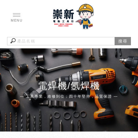
電焊機/氬焊機