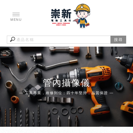
管內攝像儀