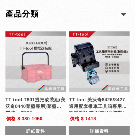
產品分類
TT-tool T801提把改裝組(美
TT-tool 美沃奇8426/8427
沃奇8440菜籃專用)菜籃提
通用配套推車工具箱專用前
把
型號 : T801
輪輔助輪(附剎車)(台灣製)
價格 $ 330-1050
價格 $ 1418
詳細資料
詳細資料