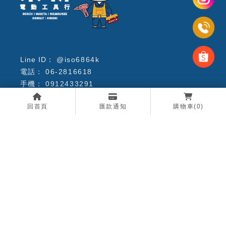
@iso6864k
06-2816618
0912433291
06-2518300
回首頁
匯款通知
購物車
(0)
56941068
手機：0912433291（吳先生）（店長）
bestservicebestprice@chorngshin.com
台南市北區中華北路二段173號
電動工具
雷射.測量
工具收納
配件.耗材
手工具
優惠專區
服務項目
崇新專欄
全部商品