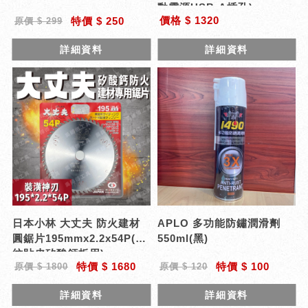
動電源USB-A插孔)
價格 $ 1320
特價 $ 250
原價 $ 299
詳細資料
詳細資料
日本小林 大丈夫 防火建材
APLO 多功能防鏽潤滑劑
圓鋸片195mmx2.2x54P(木
550ml(黑)
紋貼皮矽酸鈣板用)
特價 $ 1680
特價 $ 100
原價 $ 1800
原價 $ 120
詳細資料
詳細資料